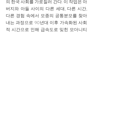
의 한국 사회를 가로질러 간다. 이 작업은 아
버지와 아들 사이의 다른 세대, 다른 시간,
다른 경험 속에서 모종의 공통분모를 찾아
내는 과정으로 90년대 이후 가속화된 사회
적 시간으로 인해 급속도로 잊힌 모더니티
의 기억을 되찾아가려는 시도이기도 하다.
다만 이 작업이 아버지의 기억을 재현하거
나 재생하려는 의도로 구성된 것이 아님을
밝혀야 할 것 같다. 바꿔 말하면, 이 작업은
아버지의 경험과 기억에서 비롯되었지만
우리가 일반적으로 기대하는 회고적인 성
격의 서사를 찾아보기는 어렵다. 오히려 이
웅철은 <전망>(2023)에서 구체적인 기술이
나 묘사 대신 분자적인 ‘추상성’과 리듬, 속
도, 강도를 통해 관람객의 정동을 유도한다.
금빛 태양이 분유하듯 서서히 검은 끈적한
액체가 등장한다. 곧이어 금속성의 망치소
리가 이어지고 사막 한가운데 비계가 세워
지더니 곧바로 모래 덩어리가 형성되면서