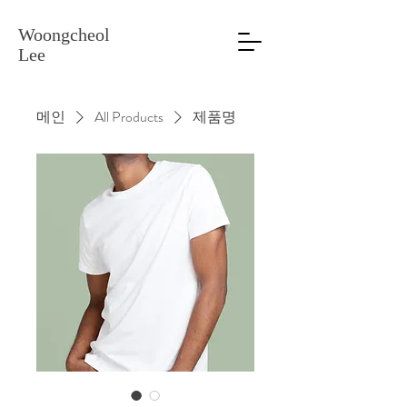
Woongcheol
Lee
메인
All Products
제품명