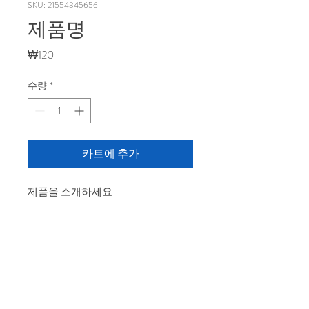
SKU: 21554345656
제품명
가
₩120
격
수량
*
카트에 추가
제품을 소개하세요.  
상세정보
제품의 세부 사항들을 입력하세요. 제품
환불 및 교환 정책
의 크기, 재질, 관리방법 등 친절하고 상
세한 설명은 구매에 대한 확신을 심어줍
"환불 정책", "제품 관리법" 등 고객들에
니다. 제품의 어떤 부분이 소비자들에